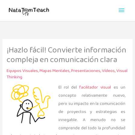
Ir
Men
al
princ
contenido
¡Hazlo fácil! Convierte información
compleja en comunicación clara
Equipos Visuales
,
Mapas Mentales
,
Presentaciones
,
Vídeos
,
Visual
Thinking
El rol del
facilitador visual
es un
concepto relativamente nuevo,
pero su impacto en la comunicación
de proyectos y estrategias es
innegable. A menudo no se
comprende del todo la profundidad