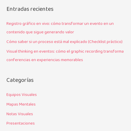
s
Entradas recientes
c
a
Registro gráfico en vivo: cómo transformar un evento en un
r
contenido que sigue generando valor
p
Cómo saber si un proceso está mal explicado (Checklist práctico)
o
Visual thinking en eventos: cómo el graphic recording transforma
r
conferencias en experiencias memorables
:
Categorías
Equipos Visuales
Mapas Mentales
Notas Visuales
Presentaciones